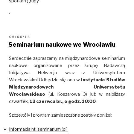
spotkań grupy.
'
OPUBLIKOWANE
09/06/14
W
Seminarium naukowe we Wrocławiu
Serdecznie zapraszamy na międzynarodowe seminarium
naukowe organizowane przez Grupę Badawczą
Inicjatywa Helwecja wraz z Uniwersytetem
Wrocławskim! Odbędzie się ono w
Instytucie Studiów
Międzynarodowych Uniwersytetu
Wrocławskiego
(ul. Koszarowa 3) już w najbliższy
czwartek,
12 czerwca br., o godz. 10:00
.
Szczegóły i program zamieszczone zostały poniżej:
Informacja nt. seminarium (pl)