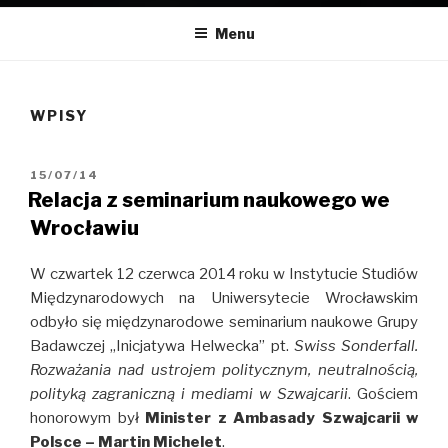
INICJATYWA HELWECKA
Strona internetowa Grupy Badawczej "Inicjatywa Helwecka",
powołanej w celu prowadzenie interdyscyplinarnych badań nad
Menu
Konfederacją Szwajcarską oraz integrację środowisk naukowych
zajmujących się szeroko rozumianą tematyką helwecką z różnych
perspektyw badawczych.
WPISY
OPUBLIKOWANE
15/07/14
W
Relacja z seminarium naukowego we
Wrocławiu
W czwartek 12 czerwca 2014 roku w Instytucie Studiów
Międzynarodowych na Uniwersytecie Wrocławskim
odbyło się międzynarodowe seminarium naukowe Grupy
Badawczej „Inicjatywa Helwecka” pt.
Swiss Sonderfall.
Rozważania nad ustrojem politycznym, neutralnością,
polityką zagraniczną i mediami w Szwajcarii
. Gościem
honorowym był
Minister z Ambasady Szwajcarii w
Polsce – Martin Michelet
.