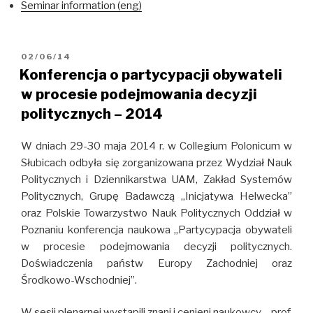
Seminar information (eng)
OPUBLIKOWANE
02/06/14
W
Konferencja o partycypacji obywateli
w procesie podejmowania decyzji
politycznych – 2014
W dniach 29-30 maja 2014 r. w Collegium Polonicum w
Słubicach odbyła się zorganizowana przez Wydział Nauk
Politycznych i Dziennikarstwa UAM, Zakład Systemów
Politycznych, Grupę Badawczą „Inicjatywa Helwecka”
oraz Polskie Towarzystwo Nauk Politycznych Oddział w
Poznaniu konferencja naukowa „Partycypacja obywateli
w procesie podejmowania decyzji politycznych.
Doświadczenia państw Europy Zachodniej oraz
Środkowo-Wschodniej”.
W sesji plenarnej wystąpili znani i cenieni naukowcy – prof.