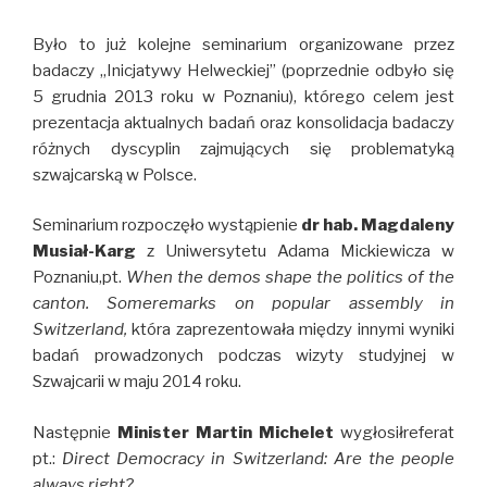
Było to już kolejne seminarium organizowane przez
badaczy „Inicjatywy Helweckiej” (poprzednie odbyło się
5 grudnia 2013 roku w Poznaniu), którego celem jest
prezentacja aktualnych badań oraz konsolidacja badaczy
różnych dyscyplin zajmujących się problematyką
szwajcarską w Polsce.
Seminarium rozpoczęło wystąpienie
dr hab. Magdaleny
Musiał-Karg
z Uniwersytetu Adama Mickiewicza w
Poznaniu,pt.
When the demos shape the politics of the
canton. Someremarks on popular assembly in
Switzerland,
która zaprezentowała między innymi wyniki
badań prowadzonych podczas wizyty studyjnej w
Szwajcarii w maju 2014 roku.
Następnie
Minister Martin Michelet
wygłosiłreferat
pt.:
Direct Democracy in Switzerland: Are the people
always right?