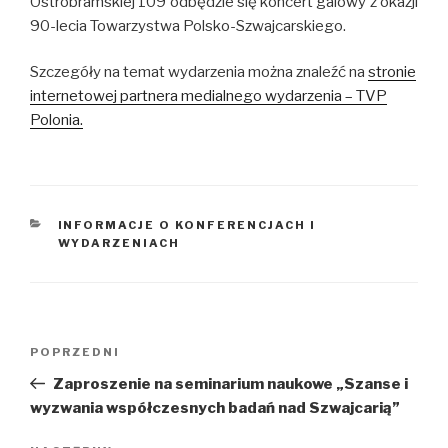
Ostrobramskiej 109 odbędzie się koncert galowy z okazji
90-lecia Towarzystwa Polsko-Szwajcarskiego.
Szczegóły na temat wydarzenia można znaleźć na
stronie
internetowej partnera medialnego wydarzenia – TVP
Polonia.
KATEGORIE
INFORMACJE O KONFERENCJACH I
WYDARZENIACH
Zobacz
Poprzedni
POPRZEDNI
wpisy
wpis
Zaproszenie na seminarium naukowe „Szanse i
wyzwania współczesnych badań nad Szwajcarią”