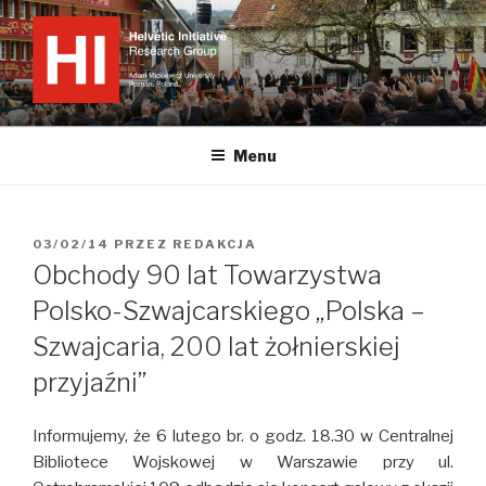
Przejdź
do
treści
INICJATYWA HELWECKA
Strona internetowa Grupy Badawczej "Inicjatywa Helwecka",
powołanej w celu prowadzenie interdyscyplinarnych badań nad
Menu
Konfederacją Szwajcarską oraz integrację środowisk naukowych
zajmujących się szeroko rozumianą tematyką helwecką z różnych
perspektyw badawczych.
OPUBLIKOWANE
03/02/14
PRZEZ
REDAKCJA
W
Obchody 90 lat Towarzystwa
Polsko-Szwajcarskiego „Polska –
Szwajcaria, 200 lat żołnierskiej
przyjaźni”
Informujemy, że 6 lutego br. o godz. 18.30 w Centralnej
Bibliotece Wojskowej w Warszawie przy ul.