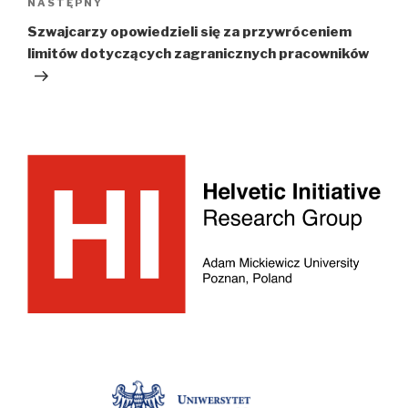
Następny
NASTĘPNY
wpis
Szwajcarzy opowiedzieli się za przywróceniem
limitów dotyczących zagranicznych pracowników