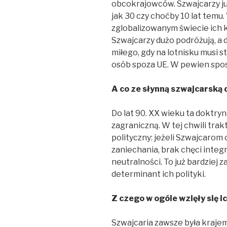
obcokrajowców. Szwajcarzy już
jak 30 czy choćby 10 lat temu.
zglobalizowanym świecie ich k
Szwajcarzy dużo podróżują, a 
miłego, gdy na lotnisku musi s
osób spoza UE. W pewien spos
A co ze słynną szwajcarską 
Do lat 90. XX wieku ta doktry
zagraniczną. W tej chwili tra
polityczny: jeżeli Szwajcarom
zaniechania, brak chęci integ
neutralności. To już bardziej 
determinant ich polityki.
Z czego w ogóle wzięły się i
Szwajcaria zawsze była kraje