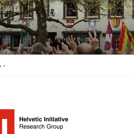
nie interdyscyplinarnych badań nad
ko rozumianą tematyką helwecką z