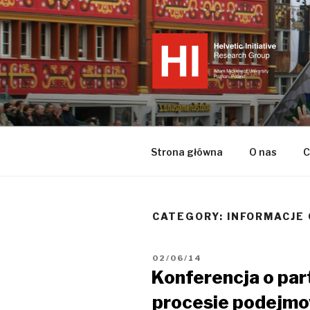
Przejdź
do
treści
INICJATY
Strona internetowa Grupy Bad
Konfederacją Szwajcarską or
różnych perspektyw badawcz
Strona główna
O nas
C
CATEGORY:
INFORMACJE
OPUBLIKOWANE
02/06/14
W
Konferencja o par
procesie podejmo