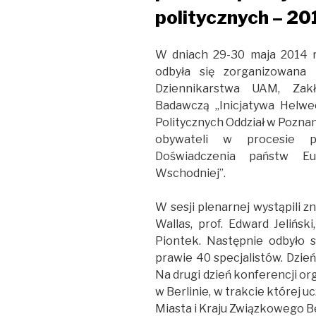
politycznych – 20
W dniach 29-30 maja 2014 r
odbyła się zorganizowana 
Dziennikarstwa UAM, Zak
Badawczą „Inicjatywa Helwe
Politycznych Oddział w Pozna
obywateli w procesie po
Doświadczenia państw Eu
Wschodniej”.
W sesji plenarnej wystąpili z
Wallas, prof. Edward Jelińsk
Piontek. Następnie odbyło s
prawie 40 specjalistów. Dzień
Na drugi dzień konferencji or
w Berlinie, w trakcie której 
Miasta i Kraju Związkowego Be