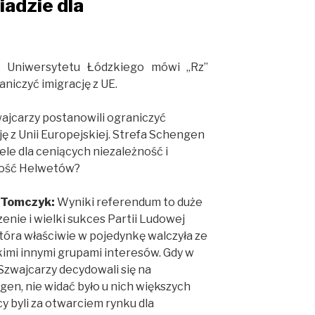
adzie dla
z Uniwersytetu Łódzkiego mówi „Rz”
niczyć imigrację z UE.
ajcarzy postanowili ograniczyć
ję z Unii Europejskiej. Strefa Schengen
iele dla ceniących niezależność i
ość Helwetów?
 Tomczyk:
Wyniki referendum to duże
enie i wielki sukces Partii Ludowej
która właściwie w pojedynkę walczyła ze
imi innymi grupami interesów. Gdy w
 Szwajcarzy decydowali się na
gen, nie widać było u nich większych
 byli za otwarciem rynku dla