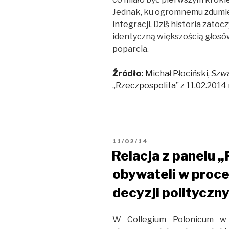
Jednak, ku ogromnemu zdumien
integracji. Dziś historia zatoc
identyczną większością głosów 
poparcia.
Źródło:
Michał Płociński,
Szwa
„Rzeczpospolita” z 11.02.2014 r
OPUBLIKOWANE
11/02/14
W
Relacja z panelu 
obywateli w proc
decyzji polityczn
W Collegium Polonicum w 