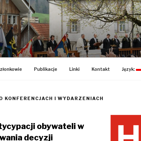
WA HELWECKA
awczej "Inicjatywa Helwecka", powołanej w celu prowadze
az integrację środowisk naukowych zajmujących się szero
ych.
złonkowie
Publikacje
Linki
Kontakt
Język:
 O KONFERENCJACH I WYDARZENIACH
tycypacji obywateli w
wania decyzji