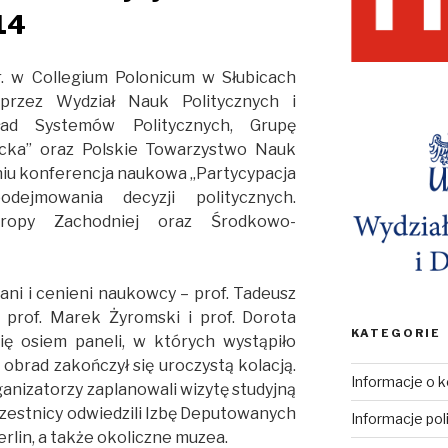
14
. w Collegium Polonicum w Słubicach
przez Wydział Nauk Politycznych i
ład Systemów Politycznych, Grupę
cka” oraz Polskie Towarzystwo Nauk
niu konferencja naukowa „Partycypacja
dejmowania decyzji politycznych.
ropy Zachodniej oraz Środkowo-
nani i cenieni naukowcy – prof. Tadeusz
i, prof. Marek Żyromski i prof. Dorota
KATEGORIE
ię osiem paneli, w których wystąpiło
 obrad zakończył się uroczystą kolacją.
Informacje o k
ganizatorzy zaplanowali wizytę studyjną
uczestnicy odwiedzili Izbę Deputowanych
Informacje pol
rlin, a także okoliczne muzea.