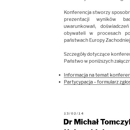
Konferencja stworzy sposobn
prezentacji wyników b
uwarunkowań, doświadcze
obywateli w procesach po
państwach Europy Zachodniej
Szczegóły dotyczące konferen
Państwo w poniższych załączn
Informacja na temat konferen
Partycypacja – formularz zgł
OPUBLIKOWANE
13/02/14
W
Dr Michał Tomczyk