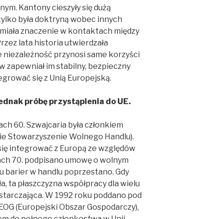
ym. Kantony cieszyły się dużą
tylko była doktryną wobec innych
 miała znaczenie w kontaktach między
zez lata historia utwierdzała
 niezależność przynosi same korzyści
 zapewniał im stabilny, bezpieczny
tegrować się z Unią Europejską.
jednak próbę przystąpienia do UE.
tach 60. Szwajcaria była członkiem
ie Stowarzyszenie Wolnego Handlu).
ię integrować z Europą ze względów
ach 70. podpisano umowę o wolnym
iu barier w handlu poprzestano. Gdy
a, ta płaszczyzna współpracy dla wielu
starczająca. W 1992 roku poddano pod
EOG (Europejski Obszar Gospodarczy),
em do pełnego członkostwa w Unii.