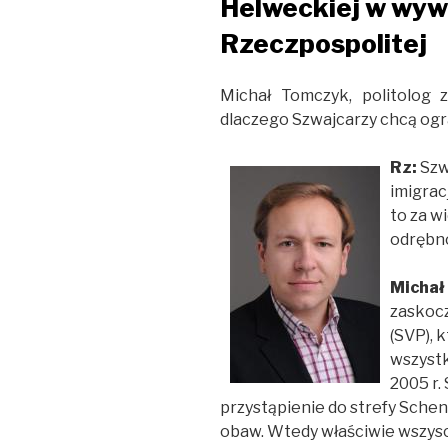
Helweckiej w wywi
Rzeczpospolitej
Michał Tomczyk, politolog 
dlaczego Szwajcarzy chcą ogra
Rz:
Szw
imigrac
to za w
odrębn
Michał
zaskocz
(SVP), 
wszystk
2005 r.
przystąpienie do strefy Schen
obaw. Wtedy właściwie wszyscy