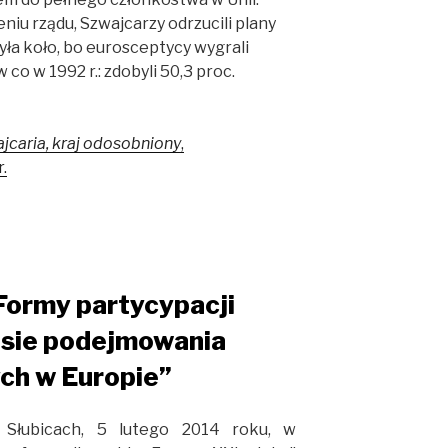
iu rządu, Szwajcarzy odrzucili plany
zyła koło, bo eurosceptycy wygrali
co w 1992 r.: zdobyli 50,3 proc.
jcaria, kraj odosobniony
,
.
„Formy partycypacji
esie podejmowania
ych w Europie”
Słubicach, 5 lutego 2014 roku, w