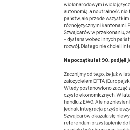
wielonarodowym i wielojęzyczn
autonomią, a neutralność nie 
państw, ale przede wszystkim
różnojęzycznymi kantonami. Pr
Szwajcarów w przekonaniu, że
– dystans wobec innych państw
rozwój. Dlatego nie chcieli in
Na początku lat 90. podjęli 
Zacznijmy od tego, że już w la
założycielem EFTA (Europejsk
Wtedy postanowiono zacząć s
czysto ekonomicznych. W lat
handlu z EWG. Ale na zniesien
jednak integracja przyśpieszył
Szwajcarów okazała się niewy
referendum przystąpienie do 
co miało być pierwszym kroki