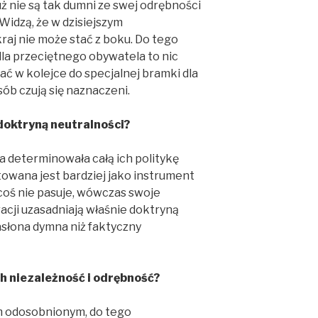
 nie są tak dumni ze swej odrębności
 Widzą, że w dzisiejszym
raj nie może stać z boku. Do tego
dla przeciętnego obywatela to nic
tać w kolejce do specjalnej bramki dla
ób czują się naznaczeni.
doktryną neutralności?
na determinowała całą ich politykę
ktowana jest bardziej jako instrument
 coś nie pasuje, wówczas swoje
racji uzasadniają właśnie doktryną
zasłona dymna niż faktyczny
ch niezależność i odrębność?
m odosobnionym, do tego