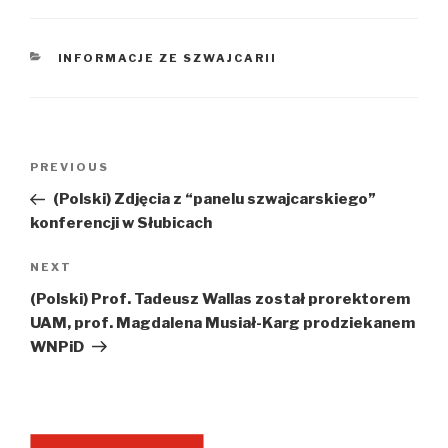
CATEGORIES
INFORMACJE ZE SZWAJCARII
Post
Previous
PREVIOUS
navigation
Post
(Polski) Zdjęcia z “panelu szwajcarskiego”
konferencji w Słubicach
Next
NEXT
Post
(Polski) Prof. Tadeusz Wallas został prorektorem
UAM, prof. Magdalena Musiał-Karg prodziekanem
WNPiD