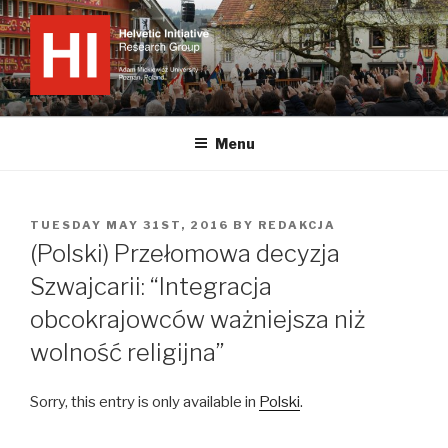
Skip
to
content
'HELVETIC INITIATIVE'
Research Group
Menu
POSTED
TUESDAY MAY 31ST, 2016
BY
REDAKCJA
ON
(Polski) Przełomowa decyzja
Szwajcarii: “Integracja
obcokrajowców ważniejsza niż
wolność religijna”
Sorry, this entry is only available in
Polski
.