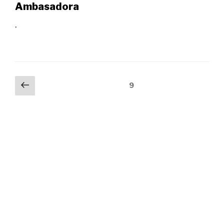
Ambasadora
'
Posts
Previous
Page
9
page
pagination