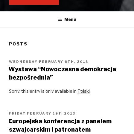
'HELVETIC INITIATIVE'
Research Group
Menu
POSTS
POSTED
WEDNESDAY FEBRUARY 6TH, 2013
ON
Wystawa “Nowoczesna demokracja
bezpośrednia”
Sorry, this entry is only available in
Polski
.
POSTED
FRIDAY FEBRUARY 1ST, 2013
ON
Europejska konferencja z panelem
szwajcarskim i patronatem